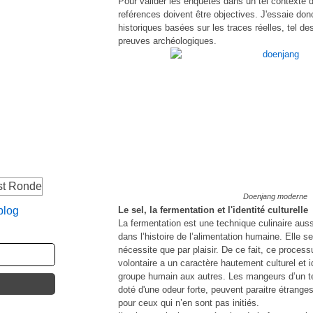
Pour valider les enquêtes dans un tel contexte d
reférences doivent être objectives. J'essaie don
historiques basées sur les traces réelles, tel d
preuves archéologiques.
Doenjang moderne
blog
Le sel, la fermentation et l'identité culturelle
La fermentation est une technique culinaire aus
dans l’histoire de l’alimentation humaine. Elle s
nécessite que par plaisir. De ce fait, ce proces
volontaire a un caractère hautement culturel et id
groupe humain aux autres. Les mangeurs d’un te
doté d'une odeur forte, peuvent paraitre étranges
pour ceux qui n’en sont pas initiés.