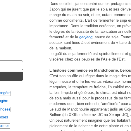
Dans ce billet, j'ai concentré sur les protagonist
Japon qui ne jurent que par le soja et ses déri
mange du matin au soir, et ce, autant comme nou
comme condiments. L’art de fermenter le soja es
importance. Dans la tradition coréenne, on prévo
le degrés de la réussite de la fabrication annuel
fermenté et de la
ganjang
,
sauce de soja. Toutes 
sociaux sont liées à cet évènement de « faire 
de la maison.
Le goût du soja fermenté est spirituellement et
viscères chez ces peuples de l’Asie de l’Est.
L’histoire commence en Mandchourie, berce
C’est son souffle qui règne dans la magie des 
légumineuse et offre les vertus vitaux aux hom
marquées, la température fraîche, l’humidité mod
la fois limpide et généreux, le climat est idéal 
de soja mais aussi pour le processus de sa ferm
angère
modernes sont, bien entendu, “améliorés” pour a
Le sud de Mandchourie appartenait jadis au Goj
Balhae (du XXIIIe siècle av. JC au Xe apr. JC)
hoses
On peut naturellement imaginer que les habitant
pleinement de la richesse de cette plante et en 