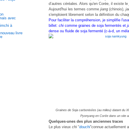
d’autres céréales. Alors qu'en Corée, il existe le
Aujourd'hui les termes comme
jiang
(chinois),
ja
on
s'emploient librement selon la définition du cha
 mais avec
Pour faciliter la compréhension, je simplifie l'
kimchi à
billet:
chi
comme graines de soja fermentés et
j
dense ou fluide de soja fermenté (c-à-d, un mé
 nouveau livre
re
Graines de Soja carbonisées (au milieu) datant du XI
Pyonyang en Corée dans un site a
Quelques-unes des plus anciennes traces
Le plus vieux
chi
“
douchi
”connue actuellement a