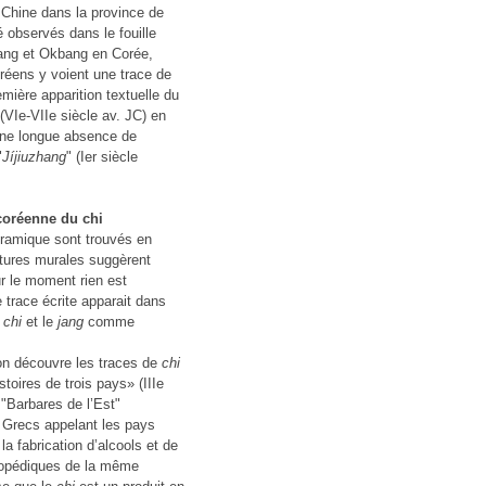
n Chine dans la province de
 observés dans le fouille
yang et Okbang en Corée,
oréens y voient une trace de
mière apparition textuelle du
VIe-VIIe siècle av. JC) en
une longue absence de
"
Jíjiuzhang
" (Ier siècle
 coréenne du chi
éramique sont trouvés en
ntures murales suggèrent
ur le moment rien est
 trace écrite apparait dans
e
chi
et le
jang
comme
'on découvre les traces de
chi
istoires de trois pays» (IIIe
 "Barbares de l’Est"
 Grecs appelant les pays
a fabrication d’alcools et de
lopédiques de la même