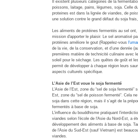
Il existent plusieurs catégories de la fermentati
poissons, laitage, pains, légumes, soja. Celle d
proteines est dans la lignée de viandes, de poiss
une solution contre le grand défaut du soja frais, 
Les aliments de protéines fermentés au sel ont, ou
mission d'apporter le plaisir. Le sel aromatisé p
protéines améliore le gout (Rappelez-vous
l'uma
de la vie, de la conservation, et d’une denrée (a
premières matière de technicité culinaire avec le
soleil pour le séchage. Les quêtes de goût et l
permit de développer à chaque région leurs sau
aspects culturels spécifique.
L’Asie de l’Est voue le soja fermenté
L’Asie de l’Est, zone du “sel de soja fermenté” s
Est, zone du “sel de poisson fermenté”. Cela ne
soja dans cette région, mais il s’agit de la prép
fermentés à base de soja.
L'influence du bouddhisme pratiquant l'interdic
viandes selon l'école de l'Asie du Nord-Est, a ét
développement des aliments à base de soja. Tan
de l'Asie du Sud-Est (sauf Vietnam) est beaucou
viandes.