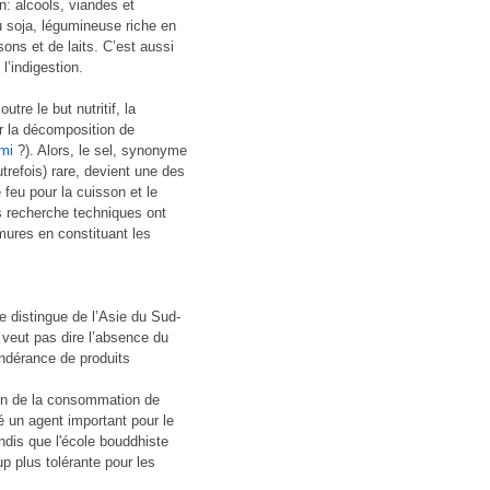
on: alcools, viandes et
u soja, légumineuse riche en
ons et de laits. C’est aussi
l’indigestion.
tre le but nutritif, la
ar la décomposition de
mi
?). Alors, le sel, synonyme
utrefois) rare, devient une des
 feu pour la cuisson et le
es recherche techniques ont
mures en constituant les
e distingue de l’Asie du Sud-
 veut pas dire l’absence du
ondérance de produits
tion de la consommation de
é un agent important pour le
dis que l'école bouddhiste
p plus tolérante pour les