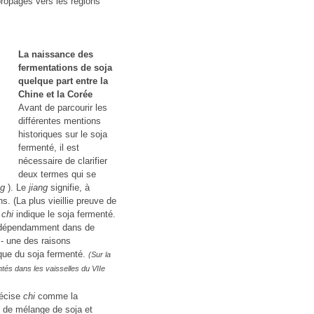
 propagés vers les régions
La naissance des
fermentations de soja
quelque part entre la
Chine et la Corée
Avant de parcourir les
différentes mentions
historiques sur le soja
fermenté, il est
nécessaire de clarifier
deux termes qui se
ng
). Le
jiang
signifie, à
s. (La plus vieillie preuve de
e
chi
indique le soja fermenté.
indépendamment dans de
 - une des raisons
ique du soja fermenté.
(Sur la
ntés dans les vaisselles du VIIe
précise
chi
comme la
de mélange de soja et