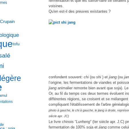
fermentation et que les savoir-faire se seraient
ormes
voisines.
Qu'en est-il des preuves existantes ?
Cru
pain
ologique
ique
tofu
salé
mi
légère
confondent souvent:
chi
(ou
shi
) et
jiang
(ou
ja
l’origine, les fermentations de viandes et poisson
e
jiang
animalier remonte bien avant que soja). L
Or, au fil du temps ces deux termes évoluent 
amul
différentes régions, se croisent et se mélangent
entations
compliquant l'établissement de l'arbre généalog
photo à gauche, le chi à gauche, le jiang à droite, représe
siècle apr. JC)
Le livre chinois “
Lunheng
” (Ier siècle apr. J.C) 
nde
fermentation de 100% soja et
jiang
comme celui 
ce : soja