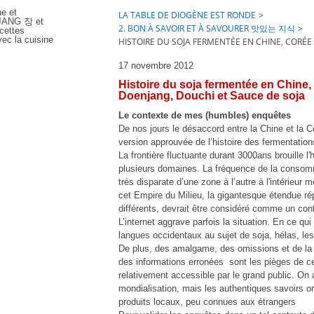
ne et
LA TABLE DE DIOGÈNE EST RONDE
>
e JANG 장 et
2. BON À SAVOIR ET À SAVOURER 맛있는 지식
>
cettes
ec la cuisine
HISTOIRE DU SOJA FERMENTÉE EN CHINE, CORÉE 
17 novembre 2012
Histoire du soja fermentée en Chine,
Doenjang, Douchi et Sauce de soja
Le contexte de mes (humbles) enquêtes
De nos jours le désaccord entre la Chine et la 
version approuvée de l’histoire des fermentation
La frontière fluctuante durant 3000ans brouille l
plusieurs domaines. La fréquence de la consomma
très disparate d’une zone à l’autre à l'intérieur
cet Empire du Milieu, la gigantesque étendue ré
différents, devrait être considéré comme un cont
L’internet aggrave parfois la situation. En ce qu
langues occidentaux au sujet de soja, hélas, les
De plus, des amalgame, des omissions et de la pr
des informations erronées sont les pièges de cet
relativement accessible par le grand public. On 
mondialisation, mais les authentiques savoirs o
produits locaux, peu connues aux étrangers