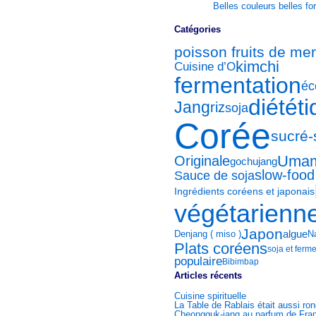
Belles couleurs belles f
Catégories
poisson fruits de mer
kimchi
Cuisine d’O
fermentation
éc
diétét
Jang
riz
soja
Corée
sucré-
Uma
Originale
gochujang
slow-food
Sauce de soja
Ingrédients coréens et japonais
végétarienn
Japon
algue
Denjang ( miso )
N
Plats coréens
soja et ferm
populaire
Bibimbap
Articles récents
Cuisine spirituelle
La Table de Rablais était aussi ro
Cheongguk-jang au parfum de Fran