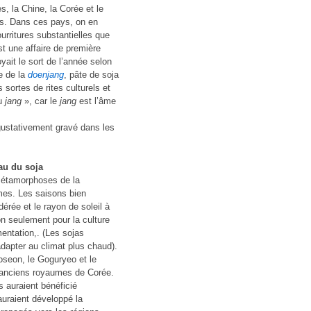
es, la Chine, la Corée et le
vés. Dans ces pays, on en
rritures substantielles que
t une affaire de première
yait le sort de l’année selon
le de la
doenjang
, pâte de soja
sortes de rites culturels et
du
jang
», car le
jang
est l’âme
 gustativement gravé dans les
au du soja
métamorphoses de la
mes. Les saisons bien
érée et le rayon de soleil à
non seulement pour la culture
entation,. (Les sojas
dapter au climat plus chaud).
oseon, le Goguryeo et le
, anciens royaumes de Corée.
s auraient bénéficié
auraient développé la