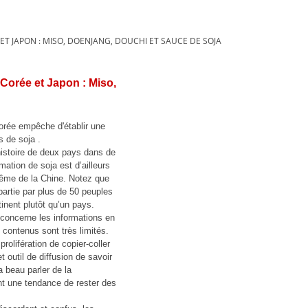
ET JAPON : MISO, DOENJANG, DOUCHI ET SAUCE DE SOJA
 Corée et Japon : Miso,
Corée empêche d'établir une
s de soja .
'histoire de deux pays dans de
tion de soja est d’ailleurs
 même de la Chine. Notez que
partie par plus de 50 peuples
inent plutôt qu’un pays.
i concerne les informations en
 contenus sont très limités.
olifération de copier-coller
 outil de diffusion de savoir
a beau parler de la
nt une tendance de rester des