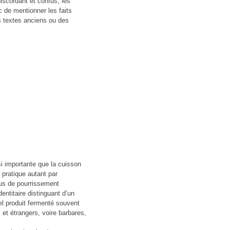
iscordant et confus, les
c de mentionner les faits
es textes anciens ou des
si importante que la cuisson
e pratique autant par
sus de pourrissement
entitaire distinguant d’un
l produit fermenté souvent
 et étrangers, voire barbares,