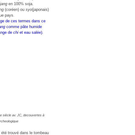
jang
en 100% soja.
ng
(coréen) ou
syo
(japonais)
que pays.
usage de ces termes dans ce
ang
comme pâte humide
lange de
chi
et eau salée).
e siècle av. JC, decouvertes à
rcheologique
 été trouvé dans le tombeau