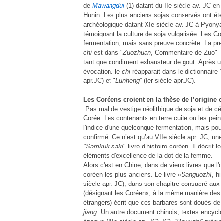
de
Mawangdui
(1) datant du IIe siècle av. JC e
Hunin. Les plus anciens sojas conservés ont été
archéologique datant XIe siècle av. JC à Pyon
témoignant la culture de soja vulgarisée. Les C
fermentation, mais sans preuve concrète. La pre
chi
est dans "
Zuozhuan
,
Commentaire de Zuo" (
tant que condiment exhausteur de gout. Après 
évocation, le
chi
réapparait dans le dictionnaire 
apr.JC) et "
Lunheng
” (Ier siècle apr.JC).
Les Coréens croient en la thèse de l’origine
Pas mal de vestige néolithique de soja et de c
Corée. Les contenants en terre cuite ou les pei
l'indice d'une quelconque fermentation, mais po
confirmé. Ce n’est qu’au VIIe siècle apr. JC, une
"Samkuk saki
" livre d’histoire coréen. Il décrit l
éléments d'excellence de la dot de la femme.
Alors c'est en Chine, dans de vieux livres que l
coréen les plus anciens. Le livre «
Sanguozhì
, h
siècle apr. JC), dans son chapitre consacré aux
(désignant les Coréens, à la même manière des
étrangers) écrit que ces barbares sont doués de l
jiang
. Un autre document chinois, textes encyc