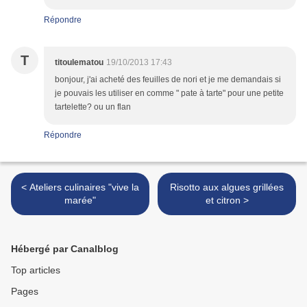
Répondre
T
titoulematou
19/10/2013 17:43
bonjour, j'ai acheté des feuilles de nori et je me demandais si
je pouvais les utiliser en comme " pate à tarte" pour une petite
tartelette? ou un flan
Répondre
< Ateliers culinaires "vive la
Risotto aux algues grillées
marée"
et citron >
Hébergé par Canalblog
Top articles
Pages