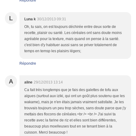
Répondre
L
Luna k
30/12/2013 09:31
Oh, tu sais, on est toujours déchirée entre deux sorte de
recette, plaisir ou santé. Les céréales ont sans doute moins
agréable pour la texture, mais quand on pense à la santé.
c'est bien d'y habituer aussi sans se priver totalement de
temps en temsp les plaisirs légers;
Répondre
A
aline
29/12/2013 13:14
Ca fait très longtemps que je fais des galettes de tofu aux
algues (surtout aux iziki, qui ont un goût plus soutenu que les
wakame), mais je n'en étais jamais vraiment satisfaite. Je les
trouvais toujours un peu trop sèches, sans doute parce que j'y
mettais des flocons de céréales.<br /> <br /> J'ai suivi ta
recette avec la farine de riz et elles sont bien différentes,
beaucoup plus moelleuses tout en se tenant bien à la
cuisson. Merci beaucoup !