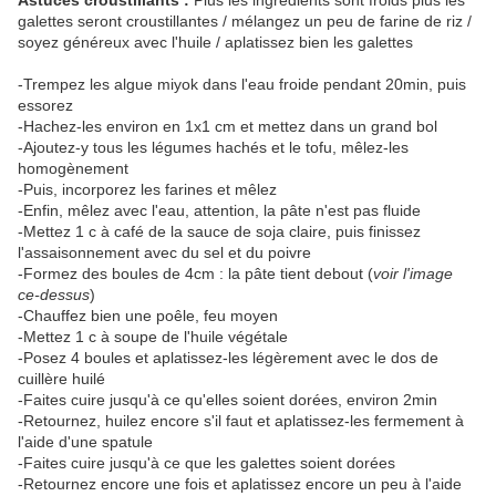
Astuces croustillants :
Plus les ingrédients sont froids plus les
galettes seront croustillantes / mélangez un peu de farine de riz /
soyez généreux avec l'huile / aplatissez bien les galettes
-Trempez les algue miyok dans l'eau froide pendant 20min, puis
essorez
-Hachez-les environ en 1x1 cm et mettez dans un grand bol
-Ajoutez-y tous les légumes hachés et le tofu, mêlez-les
homogènement
-Puis, incorporez les farines et mêlez
-Enfin, mêlez avec l'eau, attention, la pâte n'est pas fluide
-Mettez 1 c à café de la sauce de soja claire, puis finissez
l'assaisonnement avec du sel et du poivre
-Formez des boules de 4cm : la pâte tient debout (
voir l'image
ce-dessus
)
-Chauffez bien une poêle, feu moyen
-Mettez 1 c à soupe de l'huile végétale
-Posez 4 boules et aplatissez-les légèrement avec le dos de
cuillère huilé
-Faites cuire jusqu'à ce qu'elles soient dorées, environ 2min
-Retournez, huilez encore s'il faut et aplatissez-les fermement à
l'aide d'une spatule
-Faites cuire jusqu'à ce que les galettes soient dorées
-Retournez encore une fois et aplatissez encore un peu à l'aide