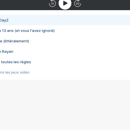
 DayZ
 a 13 ans (et vous l'avez ignoré)
e (littéralement)
im Rayan
 toutes les règles
s les jeux vidéo
us choquant de Rockstar ? - Le scandale BULLY
e plus moche de Steam
du RÊVE tourne au CAUCHEMAR
pendant 8 heures
it… à tort