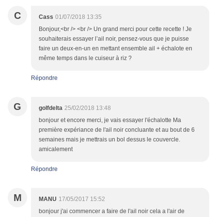
C
Cass
01/07/2018 13:35
Bonjour,<br /> <br /> Un grand merci pour cette recette ! Je
souhaiterais essayer l’ail noir, pensez-vous que je puisse
faire un deux-en-un en mettant ensemble ail + échalote en
même temps dans le cuiseur à riz ?
Répondre
G
golfdelta
25/02/2018 13:48
bonjour et encore merci, je vais essayer l'échalotte Ma
première expériance de l'ail noir concluante et au bout de 6
semaines mais je mettrais un bol dessus le couvercle.
amicalement
Répondre
M
MANU
17/05/2017 15:52
bonjour j'ai commencer a faire de l'ail noir cela a l'air de