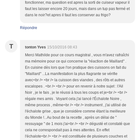
fonctionner, ma question est apres la sorti de cuiseur vapeur il
faut les laisser encore 20 jours, mais dans un tup pas fermé et
dans le noir?et apres il faut les conserver au frigo?
Répondre
T
tonton Yves
15/10/2016 08:43
Merci Mathilde pour ce cours magistral , vous m'avez rafraîchi
ma mémoire pour ce qui concerne la "réaction de Maillard" .
En cuisine dès lors que l'on pratique des cuissons on fait du
"Maillard" ...La manifestation la plus flagrante se vérifie
avec<br /> <br /> la cuisson des viandes , des rôts et autres
escalopes . <br /> <br /> pour en revenir à notre sujet : l'Ail
Noir , je le fais , je le réussi à tous les coups et je<br /> <br />
régale mes amis . Voyant cela j'ai lancé l'Échalote Noire ,
même process , même<br /> <br /> instrument , j'ai utilisé de
l'échalote grise , que je considère comme étant la meilleure
du Monde !...Au bout de la recette , après un délai de "
ressuyage " de 1 mois j'ai<br /> <br /> dégusté et constaté que
cela ne correspondait pas à mes attentes. En effet
l'échalote<br /> <br /> est constituée de plusieurs couches et