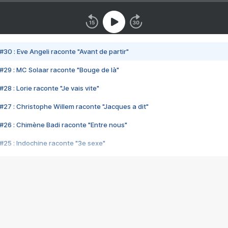
#30 : Eve Angeli raconte "Avant de partir"
#29 : MC Solaar raconte "Bouge de là"
28 : Lorie raconte "Je vais vite"
#27 : Christophe Willem raconte "Jacques a dit"
#26 : Chimène Badi raconte "Entre nous"
#25 : Indochine raconte "3e sexe"
#24 : Zaho raconte "C'est chelou"
#23 : Patrick Bruel raconte "Au café des délices"
#22 : Kyo raconte "Le chemin"
#21 : Nolwenn Leroy raconte "Cassé"