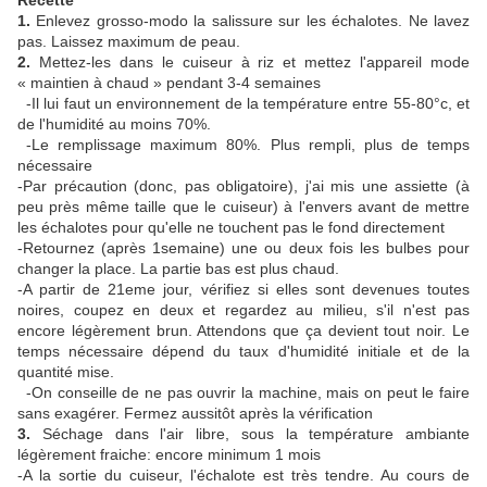
Recette
1.
Enlevez grosso-modo la salissure sur les échalotes. Ne lavez
pas. Laissez maximum de peau.
2.
Mettez-les dans le cuiseur à riz et mettez l'appareil mode
« maintien à chaud » pendant 3-4 semaines
-Il lui faut un environnement de la température entre 55-80°c, et
de l'humidité au moins 70%.
-Le remplissage maximum 80%. Plus rempli, plus de temps
nécessaire
-Par précaution (donc, pas obligatoire), j'ai mis une assiette (à
peu près même taille que le cuiseur) à l'envers avant de mettre
les échalotes pour qu'elle ne touchent pas le fond directement
-Retournez (après 1semaine) une ou deux fois les bulbes pour
changer la place. La partie bas est plus chaud.
-A partir de 21eme jour, vérifiez si elles sont devenues toutes
noires, coupez en deux et regardez au milieu, s'il n'est pas
encore légèrement brun. Attendons que ça devient tout noir. Le
temps nécessaire dépend du taux d'humidité initiale et de la
quantité mise.
-On conseille de ne pas ouvrir la machine, mais on peut le faire
sans exagérer. Fermez aussitôt après la vérification
3.
Séchage dans l'air libre, sous la température ambiante
légèrement fraiche: encore minimum 1 mois
-A la sortie du cuiseur, l'échalote est très tendre. Au cours de