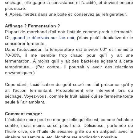
séchage, elle gagne la consistance et l'acidité, et devient encore
plus sucré.
4.
Après, mettez dans une boite et conservez au réfrigérateur.
Affinage ? Fermentation ?
Plupart de marchand d'ail noir l'intitule comme produit fermenté.
Or,
quand je décrivais sur l'air noir,
j'étais plutôt dubitative de le
considérer fermenté.
Dans l'autocuiseur, la température est environ 60° et l'humidité
70-80%, il me semble trop chaud pour qu'il y ait une
fermentation. À moins qu'il y ait des bactéries agissant à cette
température... (Par contre, il pourrait y avoir des réactions
enzymatiques.)
Cependant, l'acidification du goût sucré me fait présumer qu'il y
ait l'action fermentant. Probablement elle intervient lors du
séchage. Voyez-vous, comme le fruit laissé qui se fermente toute
seule à l'air ambiant.
Comment manger
L'échalote noire peut se manger telle qu'elle est, comme échalote
confite, mais moins corsé plus fruité. Délicieuse, parfumée de
l'huile olive, de l'huile de sésame grillé ou en antipasti avec la
vinaigre balsamique, etc. Nombreuse application possible.