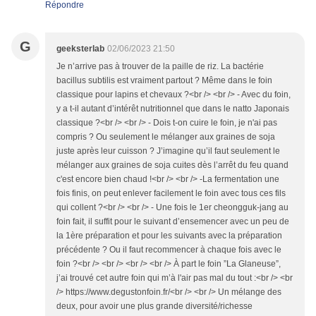
Répondre
G
geeksterlab
02/06/2023 21:50
Je n’arrive pas à trouver de la paille de riz. La bactérie
bacillus subtilis est vraiment partout ? Même dans le foin
classique pour lapins et chevaux ?<br /> <br /> - Avec du foin,
y a t-il autant d’intérêt nutritionnel que dans le natto Japonais
classique ?<br /> <br /> - Dois t-on cuire le foin, je n'ai pas
compris ? Ou seulement le mélanger aux graines de soja
juste après leur cuisson ? J’imagine qu’il faut seulement le
mélanger aux graines de soja cuites dès l’arrêt du feu quand
c'est encore bien chaud !<br /> <br /> -La fermentation une
fois finis, on peut enlever facilement le foin avec tous ces fils
qui collent ?<br /> <br /> - Une fois le 1er cheongguk-jang au
foin fait, il suffit pour le suivant d’ensemencer avec un peu de
la 1ère préparation et pour les suivants avec la préparation
précédente ? Ou il faut recommencer à chaque fois avec le
foin ?<br /> <br /> <br /> <br /> À part le foin ”La Glaneuse”,
j’ai trouvé cet autre foin qui m’à l'air pas mal du tout :<br /> <br
/> https://www.degustonfoin.fr/<br /> <br /> Un mélange des
deux, pour avoir une plus grande diversité/richesse