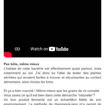
Pas bête, même mieux
L’habitat de cette bactérie est effectivement quasi partout, mais
notamment au sol. J’ai donc eu l’idée de tester des plantes
séchées qui seraient faciles à trouver et sécurisantes au contact
alimentaire, ainsi choisis les foins.
Et ça a bien marché ! Même mieux que les grains de riz complet.
Vous savez ce qu’il est bien dans cette démarche “naturelle”?
Un bon produit fermenté est un échantillon fidèle de son
environnement. La méthode de cheongguk-jang m'a permit de