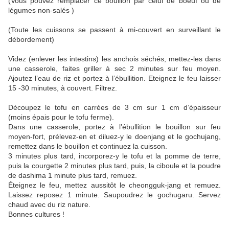
(Vous pouvez remplacer ce bouillon par celui de boeuf ou de
légumes non-salés )
(Toute les cuissons se passent à mi-couvert en surveillant le
débordement)
Videz (enlever les intestins) les anchois séchés, mettez-les dans
une casserole, faites griller à sec 2 minutes sur feu moyen.
Ajoutez l’eau de riz et portez à l’ébullition. Eteignez le feu laisser
15 -30 minutes, à couvert. Filtrez.
Découpez le tofu en carrées de 3 cm sur 1 cm d’épaisseur
(moins épais pour le tofu ferme).
Dans une casserole, portez à l’ébullition le bouillon sur feu
moyen-fort, prélevez-en et diluez-y le doenjang et le gochujang,
remettez dans le bouillon et continuez la cuisson.
3 minutes plus tard, incorporez-y le tofu et la pomme de terre,
puis la courgette 2 minutes plus tard, puis, la ciboule et la poudre
de dashima 1 minute plus tard, remuez.
Éteignez le feu, mettez aussitôt le cheongguk-jang et remuez.
Laissez reposez 1 minute. Saupoudrez le gochugaru. Servez
chaud avec du riz nature.
Bonnes cultures !