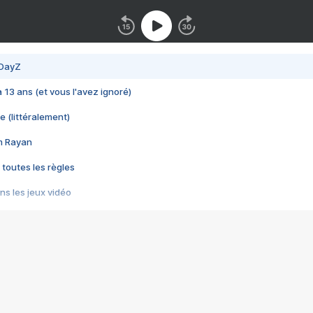
 DayZ
 a 13 ans (et vous l'avez ignoré)
e (littéralement)
im Rayan
 toutes les règles
s les jeux vidéo
us choquant de Rockstar ? - Le scandale BULLY
e plus moche de Steam
du RÊVE tourne au CAUCHEMAR
pendant 8 heures