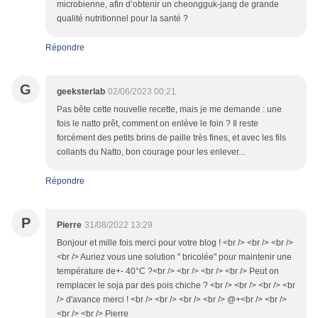
microbienne, afin d’obtenir un cheongguk-jang de grande
qualité nutritionnel pour la santé ?
Répondre
G
geeksterlab
02/06/2023 00:21
Pas bête cette nouvelle recette, mais je me demande : une
fois le natto prêt, comment on enlève le foin ? Il reste
forcément des petits brins de paille très fines, et avec les fils
collants du Natto, bon courage pour les enlever...
Répondre
P
Pierre
31/08/2022 13:29
Bonjour et mille fois merci pour votre blog ! <br /> <br /> <br />
<br /> Auriez vous une solution " bricolée" pour maintenir une
température de+- 40°C ?<br /> <br /> <br /> <br /> Peut on
remplacer le soja par des pois chiche ? <br /> <br /> <br /> <br
/> d'avance merci ! <br /> <br /> <br /> <br /> @+<br /> <br />
<br /> <br /> Pierre