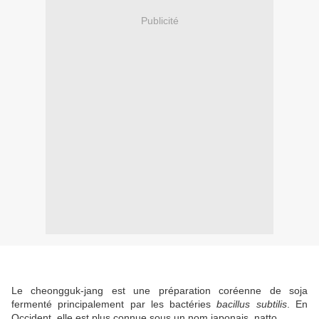
Publicité
Le cheongguk-jang est une préparation coréenne de soja
fermenté principalement par les bactéries
bacillus subtilis
. En
Occident, elle est plus connue sous un nom japonais, natto.