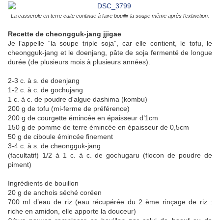
La casserole en terre cuite continue à faire bouillir la soupe même après l’extinction.
Recette de cheongguk-jang jjigae
Je l’appelle “la soupe triple soja”, car elle contient, le tofu, le
cheongguk-jang et le doenjang, pâte de soja fermenté de longue
durée (de plusieurs mois à plusieurs années).
2-3 c. à s. de doenjang
1-2 c. à c. de gochujang
1 c. à c. de poudre d'algue dashima (kombu)
200 g de tofu (mi-ferme de préférence)
200 g de courgette émincée en épaisseur d’1cm
150 g de pomme de terre émincée en épaisseur de 0,5cm
50 g de ciboule émincée finement
3-4 c. à s. de cheongguk-jang
(facultatif) 1/2 à 1 c. à c. de gochugaru (flocon de poudre de
piment)
Ingrédients de bouillon
20 g de anchois séché coréen
700 ml d’eau de riz (eau récupérée du 2 ème rinçage de riz :
riche en amidon, elle apporte la douceur)