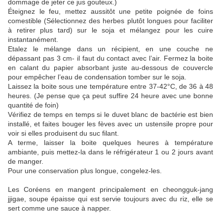
dommage de jeter ce jus gouteux.)
Éteignez le feu, mettez aussitôt une petite poignée de foins
comestible (Sélectionnez des herbes plutôt longues pour faciliter
à retirer plus tard) sur le soja et mélangez pour les cuire
instantanément.
Etalez le mélange dans un récipient, en une couche ne
dépassant pas 3 cm- il faut du contact avec l’air. Fermez la boite
en calant du papier absorbant juste au-dessous de couvercle
pour empêcher l’eau de condensation tomber sur le soja.
Laissez la boite sous une température entre 37-42°C, de 36 à 48
heures. (Je pense que ça peut suffire 24 heure avec une bonne
quantité de foin)
Vérifiez de temps en temps si le duvet blanc de bactérie est bien
installé, et faites bouger les fèves avec un ustensile propre pour
voir si elles produisent du suc filant.
A terme, laisser la boite quelques heures à température
ambiante, puis mettez-la dans le réfrigérateur 1 ou 2 jours avant
de manger.
Pour une conservation plus longue, congelez-les.
Les Coréens en mangent principalement en cheongguk-jang
jjigae, soupe épaisse qui est servie toujours avec du riz, elle se
sert comme une sauce à napper.