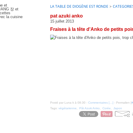
ne et
LA TABLE DE DIOGÈNE EST RONDE
>
CATEGORIE
e JANG 장 et
cettes
pat azuki anko
ec la cuisine
15 juillet 2013
Fraises à la tête d'Anko de petits poi
Posté par Luna k à 08:30 -
Commentaires [
…
]
- Permalien [
Tags:
végétarienne
,
Pât Azuki Anko
,
Corée
,
Japon