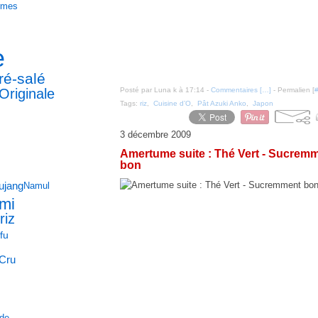
ormes
e
ré-salé
Originale
Posté par Luna k à 17:14 -
Commentaires [
…
]
- Permalien [
Tags:
riz
,
Cuisine d’O
,
Pât Azuki Anko
,
Japon
3 décembre 2009
Amertume suite : Thé Vert - Sucre
bon
ujang
Namul
mi
riz
fu
Cru
nde