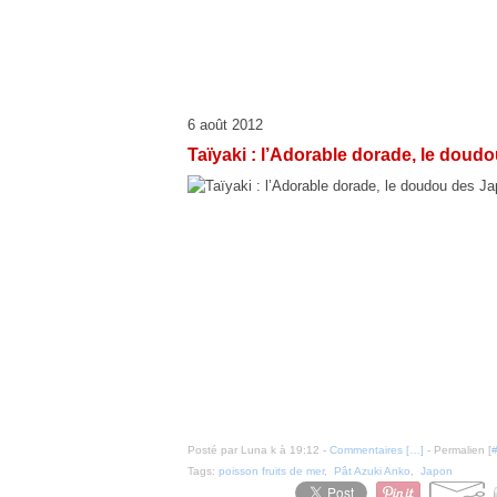
6 août 2012
Taïyaki : l’Adorable dorade, le doud
Posté par Luna k à 19:12 -
Commentaires [
…
]
- Permalien [
Tags:
poisson fruits de mer
,
Pât Azuki Anko
,
Japon