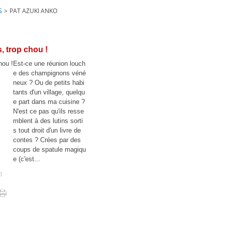
S
>
PAT AZUKI ANKO
s, trop chou !
Est-ce une réunion louch
e des champignons véné
neux ? Ou de petits habi
tants d'un village, quelqu
e part dans ma cuisine ?
N'est ce pas qu'ils resse
mblent à des lutins sorti
s tout droit d'un livre de
contes ? Crées par des
coups de spatule magiqu
e (c'est...
#
]