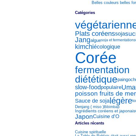
Belles couleurs belles f
Catégories
végétarienn
Plats coréens
suc
soja
Jang
algue
soja et fermentations
kimchi
écologique
Corée
fermentation
diététique
pain
goch
Uma
slow-food
populaire
poisson fruits de mer
légère
Sauce de soja
to
Denjang ( miso )
Bibimbap
Ingrédients coréens et japonais
Japon
Cuisine d’O
Articles récents
Cuisine spirituelle
La Table de Rablais était aussi ro