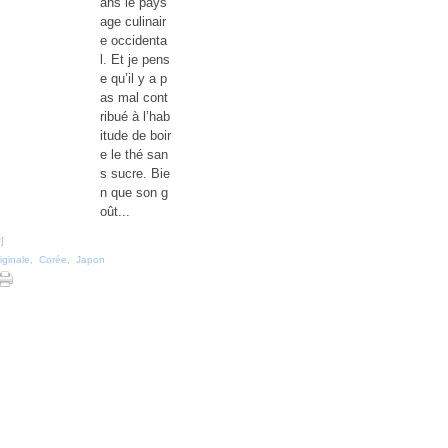
ans le pays
age culinair
e occidenta
l. Et je pens
e qu’il y a p
as mal cont
ribué à l’hab
itude de boir
e le thé san
s sucre. Bie
n que son g
oût...
#
]
iginale
,
Corée
,
Japon