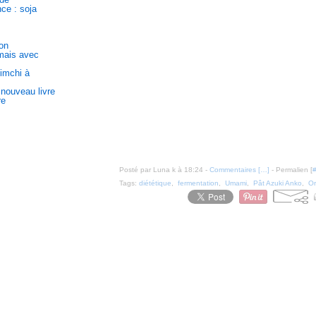
ce : soja
on
 mais avec
kimchi à
 nouveau livre
re
Posté par Luna k à 18:24 -
Commentaires [
…
]
- Permalien [
Tags:
diététique
,
fermentation
,
Umami
,
Pât Azuki Anko
,
Or