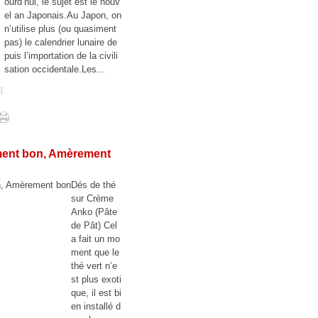
ourd’hui, le sujet est le nouv
el an Japonais.Au Japon, on
n’utilise plus (ou quasiment
pas) le calendrier lunaire de
puis l’importation de la civili
sation occidentale.Les...
#
]
mment bon, Amèrement
Dés de thé
sur Crème
Anko (Pâte
de Pât) Cel
a fait un mo
ment que le
thé vert n’e
st plus exoti
que, il est bi
en installé d