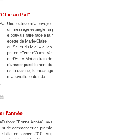
"Chic au Pât"
Une lectrice m’a envoyé
un message espiègle, si j
e pouvais faire face à la r
ecette de Marie-Claire «
du Sel et du Miel » à l’es
prit de «Terre d'Ouest Ve
nt d'Est ».Moi en train de
rêvasser paisiblement da
ns la cuisine, le message
m'a réveillé le défi de...
#
]
r l’année
D'abord "Bonne Année", ava
nt de commencer ce premie
r billet de l’année 2010 ! Auj