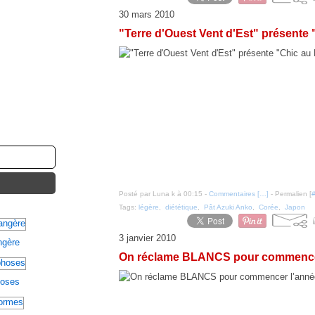
30 mars 2010
"Terre d'Ouest Vent d'Est" présente 
Posté par Luna k à 00:15 -
Commentaires [
…
]
- Permalien [
Tags:
légère
,
diététique
,
Pât Azuki Anko
,
Corée
,
Japon
3 janvier 2010
angère
On réclame BLANCS pour commence
hoses