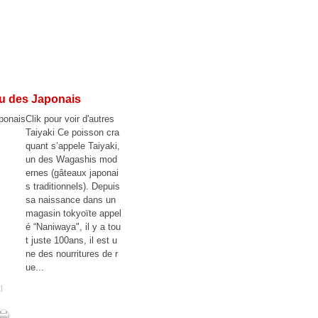
ou des Japonais
Clik pour voir d'autres
Taiyaki Ce poisson cra
quant s’appele Taiyaki,
un des Wagashis mod
ernes (gâteaux japonai
s traditionnels). Depuis
sa naissance dans un
magasin tokyoïte appel
é “Naniwaya", il y a tou
t juste 100ans, il est u
ne des nourritures de r
ue...
#
]