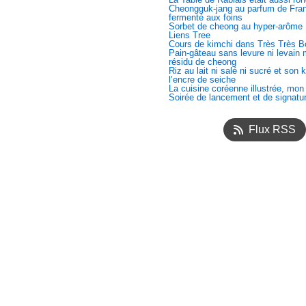
Cheongguk-jang au parfum de Fran
fermenté aux foins
Sorbet de cheong au hyper-arôme
Liens Tree
Cours de kimchi dans Très Très B
Pain-gâteau sans levure ni levain
résidu de cheong
Riz au lait ni salé ni sucré et son 
l’encre de seiche
La cuisine coréenne illustrée, mon
Soirée de lancement et de signatu
Flux RSS