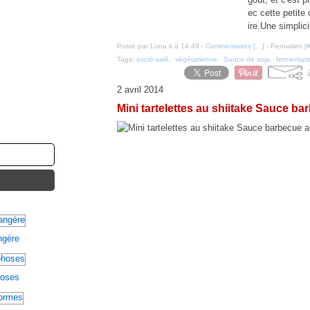
ec cette petite
ire.Une simplici
Posté par Luna k à 14:49 -
Commentaires [
…
]
- Permalien [
Tags:
sucré-salé
,
végétarienne
,
Sauce de soja
,
fermentati
2 avril 2014
Mini tartelettes au shiitake Sauce b
angère
hoses