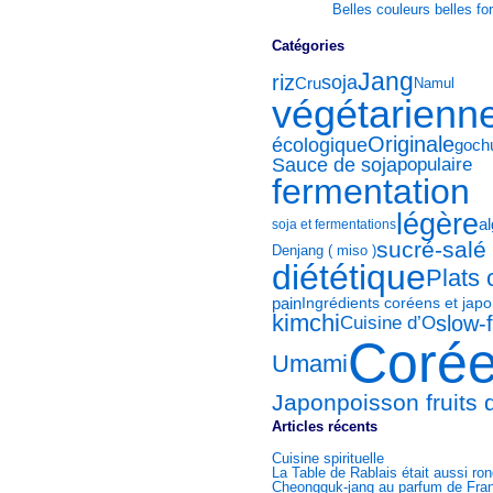
Belles couleurs belles f
Catégories
Jang
riz
soja
Cru
Namul
végétarienn
Originale
écologique
goch
Sauce de soja
populaire
fermentation
légère
a
soja et fermentations
sucré-salé
Denjang ( miso )
diététique
Plats 
pain
Ingrédients coréens et japo
kimchi
slow-
Cuisine d’O
Coré
Umami
poisson fruits
Japon
Articles récents
Cuisine spirituelle
La Table de Rablais était aussi ro
Cheongguk-jang au parfum de Fran