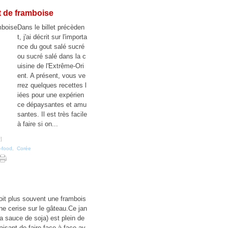
et de framboise
Dans le billet précèden
t, j'ai décrit sur l'importa
nce du gout salé sucré
ou sucré salé dans la c
uisine de l'Extrême-Ori
ent. A présent, vous ve
rrez quelques recettes l
iées pour une expérien
ce dépaysantes et amu
santes. Il est très facile
à faire si on...
#
]
-food
,
Corée
oit plus souvent une frambois
une cerise sur le gâteau.Ce jan
à la sauce de soja) est plein de
laisant de faire face à face av