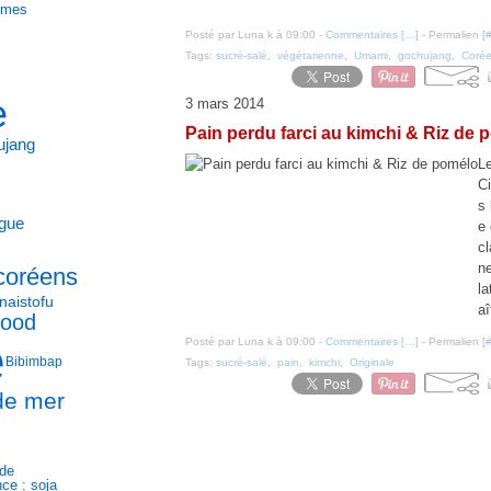
ormes
Posté par Luna k à 09:00 -
Commentaires [
…
]
- Permalien [
Tags:
sucré-salé
,
végétarienne
,
Umami
,
gochujang
,
Coré
e
3 mars 2014
Pain perdu farci au kimchi & Riz de 
ujang
L
C
s 
lgue
e 
cl
ne
coréens
la
nais
tofu
aî
food
e
Posté par Luna k à 09:00 -
Commentaires [
…
]
- Permalien [
Bibimbap
Tags:
sucré-salé
,
pain
,
kimchi
,
Originale
 de mer
nde
ce : soja