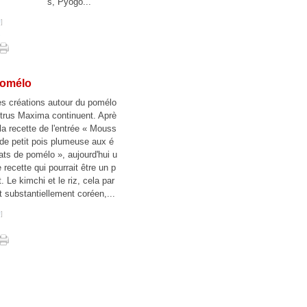
s, Pyogo...
#
]
e
pomélo
es créations autour du pomélo
itrus Maxima continuent. Aprè
la recette de l'entrée « Mouss
de petit pois plumeuse aux é
ats de pomélo », aujourd'hui u
 recette qui pourrait être un p
t. Le kimchi et le riz, cela par
t substantiellement coréen,...
#
]