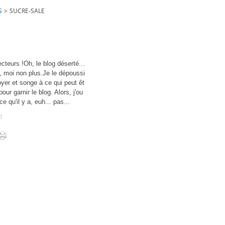
S
>
SUCRE-SALE
cteurs !Oh, le blog déserté...
, moi non plus.Je le dépoussi
foyer et songe à ce qui peut êt
our garnir le blog. Alors, j'ou
ce qu'il y a, euh... pas...
#
]