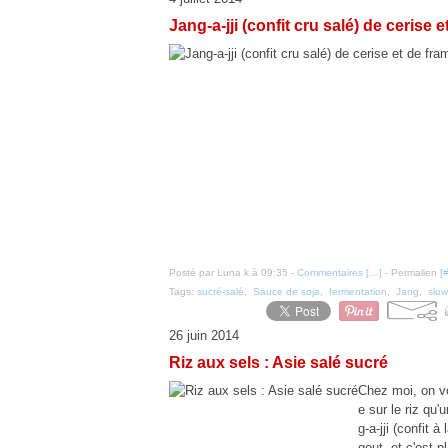
Jang-a-jji (confit cru salé) de cerise 
Posté par Luna k à 09:35 -
Commentaires [
…
]
- Permalien [
Tags:
sucré-salé
,
Sauce de soja
,
fermentation
,
Jang
,
slow
26 juin 2014
Riz aux sels : Asie salé sucré
Chez moi, on v
e sur le riz qu'
g-a-jji (confit 
gout, et c'est p