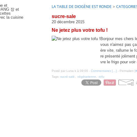
ne et
LA TABLE DE DIOGÈNE EST RONDE
>
CATEGORIE
e JANG 장 et
cettes
sucre-sale
ec la cuisine
20 décembre 2015
Ne jetez plus votre tofu !
Bonjour mes chers le
vous n'aimez pas ça
ère vite, rallume le 
re présenté joliment p
vre le frigo pour voir 
Posté par Luna k à 09:00 -
Commentaires [
…
]
- Permalien [
Tags:
sucré-salé
,
végétarienne
,
tofu