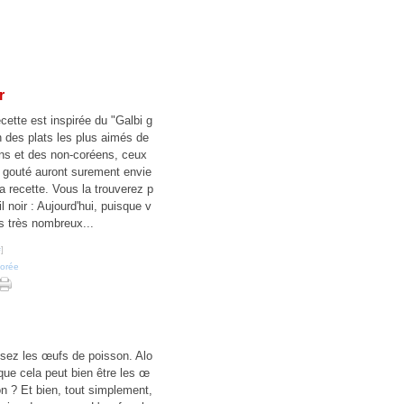
r
ecette est inspirée du "Galbi g
un des plats les plus aimés de
ns et des non-coréens, ceux
nt gouté auront surement envie
la recette. Vous la trouverez p
Ail noir : Aujourd'hui, puisque v
s très nombreux...
#
]
orée
sez les œufs de poisson. Alo
 que cela peut bien être les œ
n ? Et bien, tout simplement,