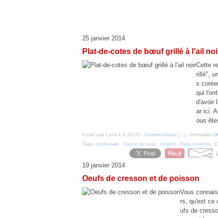
25 janvier 2014
Plat-de-cotes de bœuf grillé à l'ail noi
Cette r
rillé", 
s corée
qui l'o
d'avoir 
ar ici. 
ous ête
Posté par Luna k à 16:05 -
Commentaires [
…
]
- Permalien [
Tags:
sucré-salé
,
Sauce de soja
,
Umami
,
Plats coréens
,
C
19 janvier 2014
Oeufs de cresson et de poisson
Vous connais
rs, qu'est ce
ufs de cresso