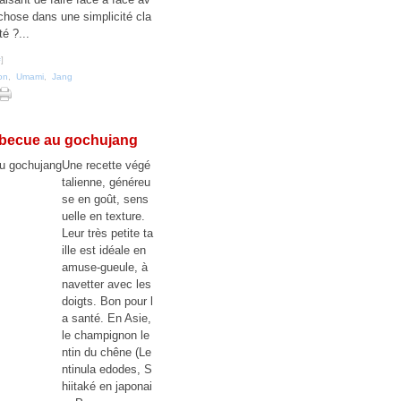
 chose dans une simplicité cla
té ?...
#
]
on
,
Umami
,
Jang
arbecue au gochujang
Une recette végé
talienne, généreu
se en goût, sens
uelle en texture.
Leur très petite ta
ille est idéale en
amuse-gueule, à
navetter avec les
doigts. Bon pour l
a santé. En Asie,
le champignon le
ntin du chêne (Le
ntinula edodes, S
hiitaké en japonai