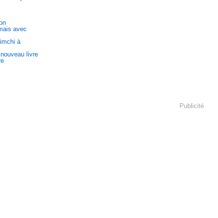
on
 mais avec
kimchi à
 nouveau livre
re
Publicité