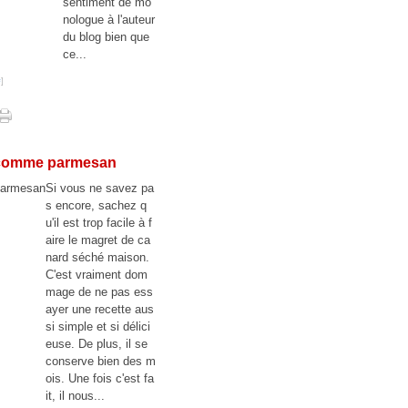
sentiment de mo
nologue à l'auteur
du blog bien que
ce...
#
]
 comme parmesan
Si vous ne savez pa
s encore, sachez q
u'il est trop facile à f
aire le magret de ca
nard séché maison.
C'est vraiment dom
mage de ne pas ess
ayer une recette aus
si simple et si délici
euse. De plus, il se
conserve bien des m
ois. Une fois c'est fa
it, il nous...