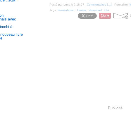
ce : soja
Posté par Luna k à 18:57 -
Commentaires [
…
]
- Permalien [
Tags:
fermentation
,
Umami
,
slow-food
,
Cru
on
 mais avec
kimchi à
 nouveau livre
re
Publicité