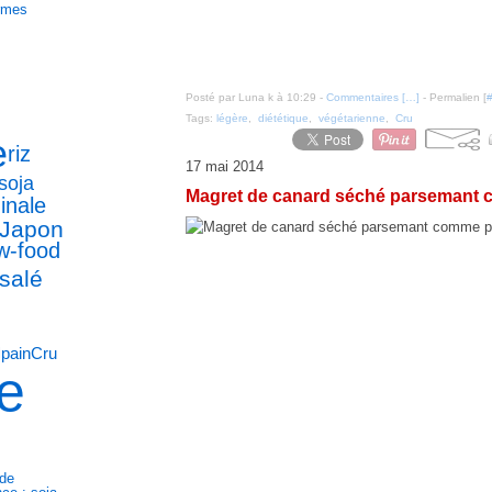
ormes
Posté par Luna k à 10:29 -
Commentaires [
…
]
- Permalien [
Tags:
légère
,
diététique
,
végétarienne
,
Cru
e
riz
17 mai 2014
soja
Magret de canard séché parsemant
inale
Japon
w-food
salé
pain
Cru
l
e
nde