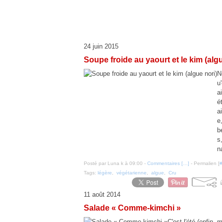
24 juin 2015
Soupe froide au yaourt et le kim (algu
N
u
a
é
a
e
b
s
n
Posté par Luna k à 09:00 -
Commentaires [
…
]
- Permalien [
Tags:
légère
,
végétarienne
,
algue
,
Cru
11 août 2014
Salade « Comme-kimchi »
C'est l'été (enfin, 