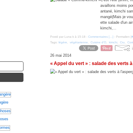
availlons moins pou
antané, kimchi san
mangé(Mais je vous
ette salade d'un ai
kimchi,...
Posté par Luna k à 15:18 -
Commentaires [
…
]
- Permalien [
Tags:
légère
,
végétarienne
,
Cuisine d’O
,
kimchi
,
Cru
,
Cor
26 mai 2014
« Appel du vert » : salade des verts 
angère
hoses