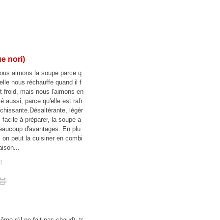
e nori)
ous aimons la soupe parce q
'elle nous réchauffe quand il f
it froid, mais nous l'aimons en
té aussi, parce qu'elle est rafr
ichissante.Désaltérante, légèr
, facile à préparer, la soupe a
eaucoup d'avantages. En plu
, on peut la cuisiner en combi
aison...
#
]
même s'il ne fait pas chaud), tr