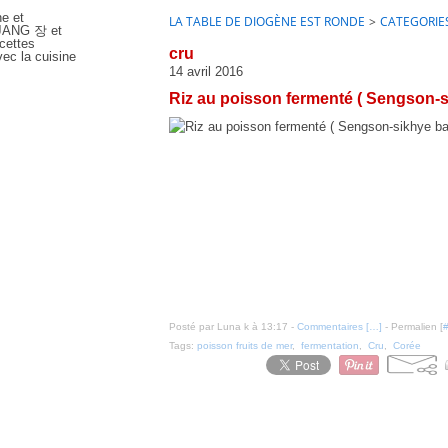
ne et
LA TABLE DE DIOGÈNE EST RONDE
>
CATEGORIE
e JANG 장 et
cettes
cru
ec la cuisine
14 avril 2016
Riz au poisson fermenté ( Sengson-
Posté par Luna k à 13:17 -
Commentaires [
…
]
- Permalien [
Tags:
poisson fruits de mer
,
fermentation
,
Cru
,
Corée