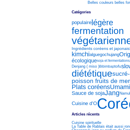
Belles couleurs belles f
Catégories
légère
populaire
fermentation
végétarienn
Ingrédients coréens et japonais
kimchi
Orig
algue
gochujang
écologique
soja et fermentations
slo
tofu
Denjang ( miso )
Bibimbap
diététique
sucré-
poisson fruits de mer
Plats coréens
Umami
Jang
Sauce de soja
Namu
Coré
Cuisine d’O
Articles récents
Cuisine spirituelle
La Table de Rablais était aussi ro