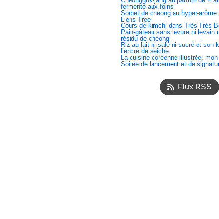
Cheongguk-jang au parfum de Fran
fermenté aux foins
Sorbet de cheong au hyper-arôme
Liens Tree
Cours de kimchi dans Très Très B
Pain-gâteau sans levure ni levain
résidu de cheong
Riz au lait ni salé ni sucré et son 
l’encre de seiche
La cuisine coréenne illustrée, mon
Soirée de lancement et de signatu
Flux RSS