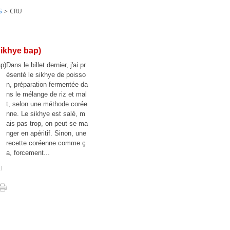
S
>
CRU
sikhye bap)
Dans le billet dernier, j'ai pr
ésenté le sikhye de poisso
n, préparation fermentée da
ns le mélange de riz et mal
t, selon une méthode corée
nne. Le sikhye est salé, m
ais pas trop, on peut se ma
nger en apéritif. Sinon, une
recette coréenne comme ç
a, forcement...
#
]