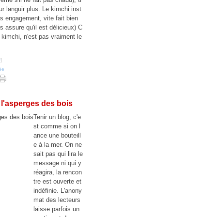
r languir plus. Le kimchi inst
s engagement, vite fait bien
 assure qu'il est délicieux) C
r kimchi, n'est pas vraiment le
#
]
ée
à l'asperges des bois
Tenir un blog, c'e
st comme si on l
ance une bouteill
e à la mer. On ne
sait pas qui lira le
message ni qui y
réagira, la rencon
tre est ouverte et
indéfinie. L'anony
mat des lecteurs
laisse parfois un